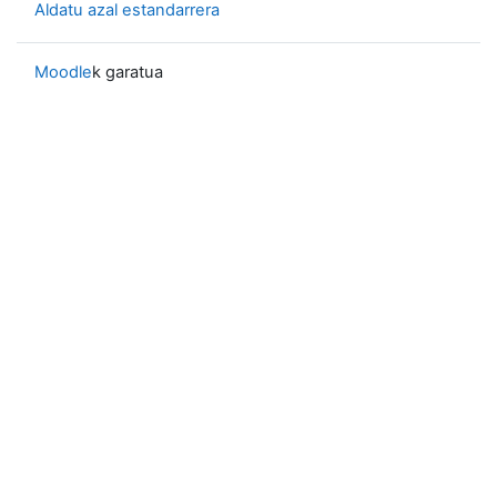
Aldatu azal estandarrera
Moodle
k garatua