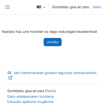
Joan eduki nagusira zuzenean
Gonbidatu gisa ari zara
Sartu
Alboko panela
Ikastaro hau une honetan ez dago eskuragarri ikasleentzat
Jarraitu
Jarri harremanetan guneko laguntza-zerbitzuarekin
Gonbidatu gisa ari zara (
Sartu
)
Datu-atxikipenaren txostena
Eskuratu aplikazio mugikorra