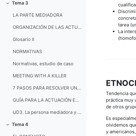
Tema 3
cualific
Tolestu
Discrimi
LA PARTE MEDIADORA
concret
tarea (u
ORGANIZACIÓN DE LAS ACTUACIONES PARA LA PREVENCIÓN DE CONFLICTOS
La inter
(homofoc
Glosario II
NORMATIVAS
Normativas, estudio de caso
MEETING WITH A KILLER
ETNOC
7 PASOS PARA RESOLVER UN CONFLICTO
Tendencia que 
práctica muy 
GUÍA PARA LA ACTUACIÓN EN MEDIACIÓN ESCOLAR
de otros grup
UD3. La persona mediadora y la organización de espacios y tiempos
Es especialme
Tema 4
olvidemos que 
Tolestu
y americanos,