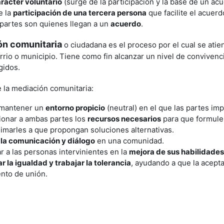
rácter voluntario
(surge de la participación y la base de un ac
e la
participación de una tercera persona
que facilite el acuerd
partes son quienes llegan a un
acuerdo
.
ón comunitaria
o ciudadana es el proceso por el cual se atie
arrio o municipio. Tiene como fin alcanzar un nivel de conviven
gidos.
 la mediación comunitaria:
 mantener un
entorno propicio
(neutral) en el que las partes im
ionar a ambas partes los
recursos necesarios
para que formule
imarles a que propongan soluciones alternativas.
 la comunicación y diálogo
en una comunidad.
r a las personas intervinientes en la
mejora de sus habilidades
 la igualdad y trabajar la tolerancia
, ayudando a que la acepta
ento de unión.