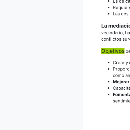
Es de
ca
Requier
Las dos 
La mediaci
vecindario, b
conflictos sur
Objetivos
de
Crear y
Proporc
como an
Mejorar
Capacita
Fomentar
sentimi