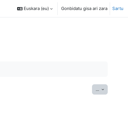
Euskara ‎(eu)‎
Gonbidatu gisa ari zara
Sartu
Esportatu sar
...