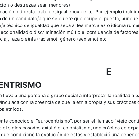
ación o destrezas sean menores)
nación indirecta: trato desigual encubierto. Por ejemplo incluir
a de un candidato/a que se quiere que ocupe el puesto, aunque
n/a técnico de igualdad que sepa artes marciales o idioma ruma
seccionalidad o discriminación múltiple: confluencia de factores
ia), raza o etnia (racismo), género (sexismo) etc.
E
ENTRISMO
lleva a una persona o grupo social a interpretar la realidad a p
vinculada con la creencia de que la etnia propia y sus práctica
os étnicos.
nte conocido el "eurocentrismo", por ser el llamado "viejo conti
el siglos pasados existió el colonialismo, una práctica de expol
 que condicionó la evolución de estos y estableció una depend