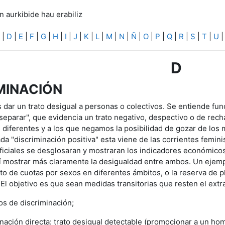
n aurkibide hau erabiliz
|
D
|
E
|
F
|
G
|
H
|
I
|
J
|
K
|
L
|
M
|
N
|
Ñ
|
O
|
P
|
Q
|
R
|
S
|
T
|
U
D
MINACIÓN
s dar un trato desigual a personas o colectivos. Se entiende f
separar", que evidencia un trato negativo, despectivo o de rec
diferentes y a los que negamos la posibilidad de gozar de lo
ada "discriminación positiva" esta viene de las corrientes femin
oficiales se desglosaran y mostraran los indicadores económico
í mostrar más claramente la desigualdad entre ambos. Un ejempl
to de cuotas por sexos en diferentes ámbitos, o la reserva de 
El objetivo es que sean medidas transitorias que resten el extra
os de discriminación;
nación directa: trato desigual detectable (promocionar a un h