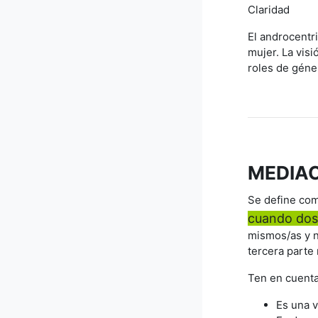
Clarid
El androcentri
mujer.
La visi
roles de géner
MEDIA
Se define co
cuando dos 
mismos/as y n
tercera parte
Ten en cuenta
Es una 