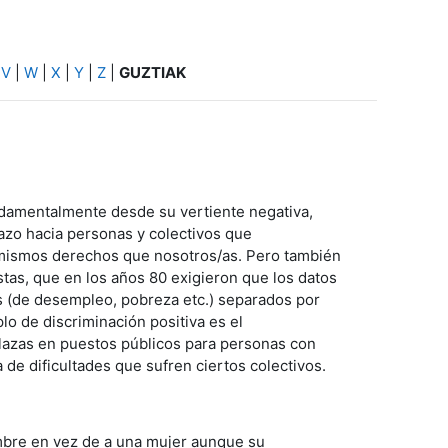
|
V
|
W
|
X
|
Y
|
Z
|
GUZTIAK
undamentalmente desde su vertiente negativa,
hazo hacia personas y colectivos que
s mismos derechos que nosotros/as. Pero también
istas, que en los años 80 exigieron que los datos
s (de desempleo, pobreza etc.) separados por
o de discriminación positiva es el
plazas en puestos públicos para personas con
 de dificultades que sufren ciertos colectivos.
ombre en vez de a una mujer aunque su