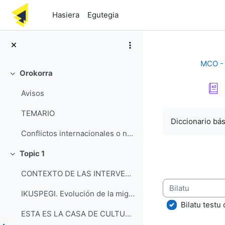
Joan eduki nagusira zuzenean
Hasiera
Egutegia
MCO - 
Orokorra
Tolestu
Avisos
Osaketaren bal
TEMARIO
Diccionario bá
Conflictos internacionales o nacionales y mediación
Topic 1
Tolestu
CONTEXTO DE LAS INTERVENCIONES DE MEDIACIÓN
Bilatu
IKUSPEGI. Evolución de la migración en la CAV
Bilatu testu
ESTA ES LA CASA DE CULTURA FRAY DIEGO DE ESTELLA-L...