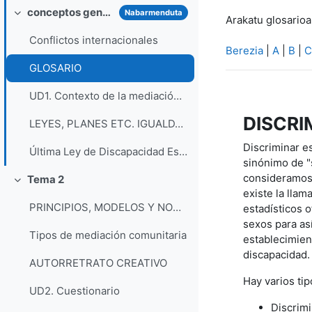
conceptos generales
Nabarmenduta
Tolestu
Arakatu glosarioa
Conflictos internacionales
Berezia
|
A
|
B
|
C
GLOSARIO
UD1. Contexto de la mediación comunitaria
DISCRI
LEYES, PLANES ETC. IGUALDAD y no discriminación de ciertos colectivos
Discriminar e
Última Ley de Discapacidad Estado.
sinónimo de "
consideramos 
Tema 2
Tolestu
existe la llam
PRINCIPIOS, MODELOS Y NORMATIVAS DE MEDIACIÓN
estadísticos 
sexos para as
Tipos de mediación comunitaria
establecimien
discapacidad. 
AUTORRETRATO CREATIVO
Hay varios tip
UD2. Cuestionario
Discrimi