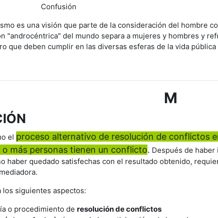
ad Confusión
smo es una visión que parte de la consideración del hombre como
ón "androcéntrica" del mundo separa a mujeres y hombres y ref
o que deben cumplir en las diversas esferas de la vida pública 
M
CIÓN
proceso alternativo de resolución de conflictos e
mo el
o más personas tienen un conflicto
.
Después de haber in
o haber quedado satisfechas con el resultado obtenido, requie
 mediadora.
 los siguientes aspectos:
vía o procedimiento de
resolución de conflictos