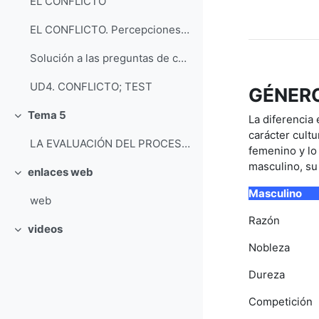
EL CONFLICTO
EL CONFLICTO. Percepciones, cosas negociables y no negociables etc.
Solución a las preguntas de comunicación
UD4. CONFLICTO; TEST
GÉNER
Tema 5
La diferencia
Tolestu
carácter cultu
LA EVALUACIÓN DEL PROCESO DE MEDIACIÓN
femenino y lo
masculino, su
enlaces web
Tolestu
Masculi
web
Razón
videos
Tolestu
Nobleza 
Dureza 
Competic