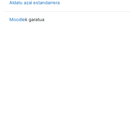
Aldatu azal estandarrera
Moodle
k garatua