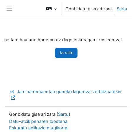
Joan eduki nagusira zuzenean
Gonbidatu gisa ari zara
Sartu
Alboko panela
Ikastaro hau une honetan ez dago eskuragarri ikasleentzat
Jarraitu
Jarri harremanetan guneko laguntza-zerbitzuarekin
Gonbidatu gisa ari zara (
Sartu
)
Datu-atxikipenaren txostena
Eskuratu aplikazio mugikorra