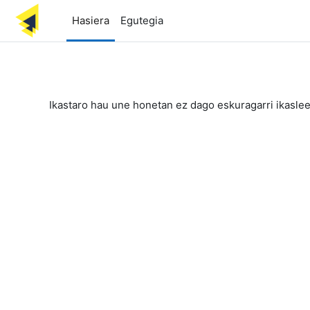
Joan eduki nagusira zuzenean
Hasiera
Egutegia
Ikastaro hau une honetan ez dago eskuragarri ikaslee