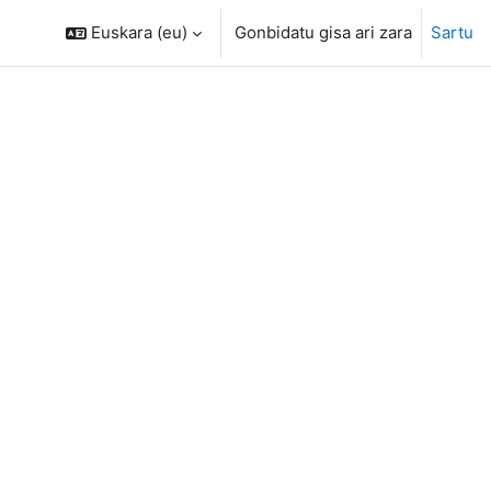
Euskara ‎(eu)‎
Gonbidatu gisa ari zara
Sartu