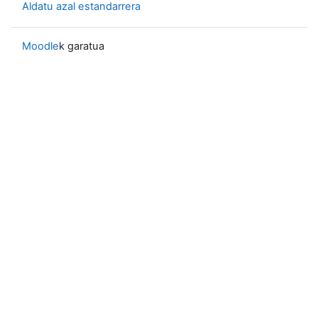
Aldatu azal estandarrera
Moodle
k garatua