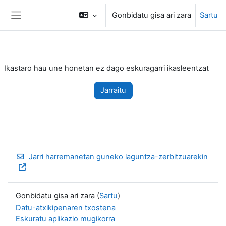
Joan eduki nagusira zuzenean
Gonbidatu gisa ari zara
Sartu
Alboko panela
Ikastaro hau une honetan ez dago eskuragarri ikasleentzat
Jarraitu
Jarri harremanetan guneko laguntza-zerbitzuarekin
Gonbidatu gisa ari zara (
Sartu
)
Datu-atxikipenaren txostena
Eskuratu aplikazio mugikorra