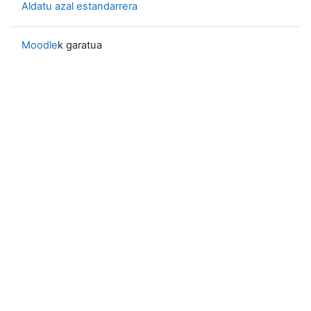
Aldatu azal estandarrera
Moodle
k garatua