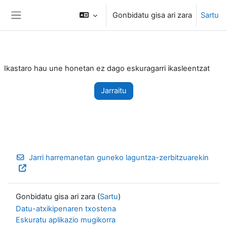
Joan eduki nagusira zuzenean
Gonbidatu gisa ari zara
Sartu
Alboko panela
Ikastaro hau une honetan ez dago eskuragarri ikasleentzat
Jarraitu
Jarri harremanetan guneko laguntza-zerbitzuarekin
Gonbidatu gisa ari zara (
Sartu
)
Datu-atxikipenaren txostena
Eskuratu aplikazio mugikorra