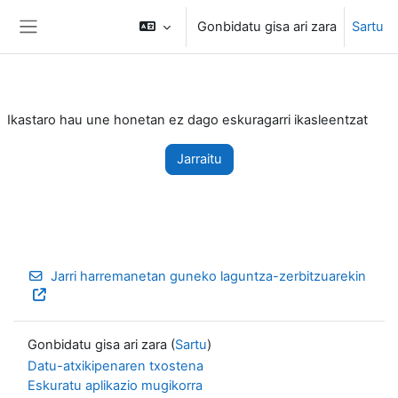
Joan eduki nagusira zuzenean
Gonbidatu gisa ari zara
Sartu
Alboko panela
Ikastaro hau une honetan ez dago eskuragarri ikasleentzat
Jarraitu
Jarri harremanetan guneko laguntza-zerbitzuarekin
Gonbidatu gisa ari zara (
Sartu
)
Datu-atxikipenaren txostena
Eskuratu aplikazio mugikorra