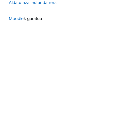
Aldatu azal estandarrera
Moodle
k garatua