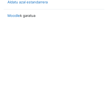
Aldatu azal estandarrera
Moodle
k garatua