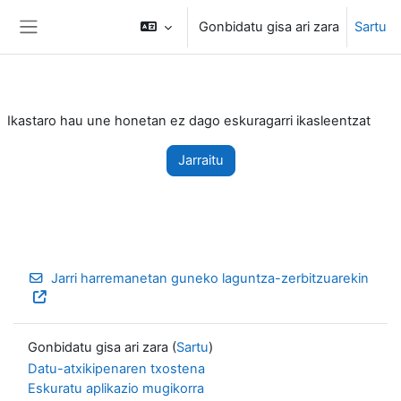
Joan eduki nagusira zuzenean
Gonbidatu gisa ari zara
Sartu
Alboko panela
Ikastaro hau une honetan ez dago eskuragarri ikasleentzat
Jarraitu
Jarri harremanetan guneko laguntza-zerbitzuarekin
Gonbidatu gisa ari zara (
Sartu
)
Datu-atxikipenaren txostena
Eskuratu aplikazio mugikorra