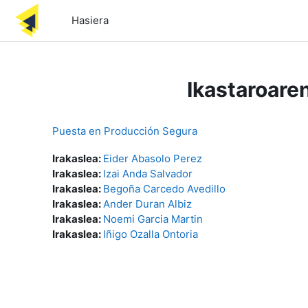
Joan eduki nagusira zuzenean
Hasiera
Ikastaroare
Puesta en Producción Segura
Irakaslea:
Eider Abasolo Perez
Irakaslea:
Izai Anda Salvador
Irakaslea:
Begoña Carcedo Avedillo
Irakaslea:
Ander Duran Albiz
Irakaslea:
Noemi Garcia Martin
Irakaslea:
Iñigo Ozalla Ontoria