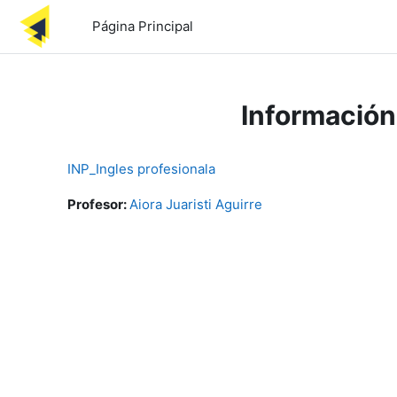
Salta al contenido principal
Página Principal
Información
INP_Ingles profesionala
Profesor:
Aiora Juaristi Aguirre